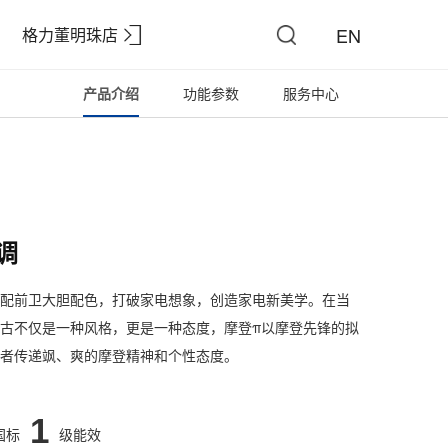
EN
格力董明珠店
产品介绍
功能参数
服务中心
调
配前卫大胆配色，打破家电想象，创造家电新美学。在当
古不仅是一种风格，更是一种态度，摩登π以摩登先锋的拟
者传递飒、爽的摩登精神和个性态度。
1
国标
级能效