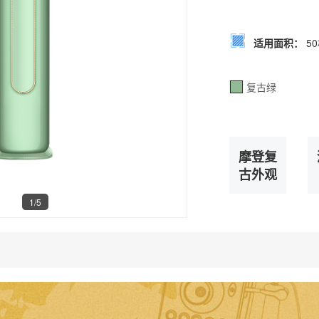
适用面积：
5
复古绿
摩登复
古外观
1/5