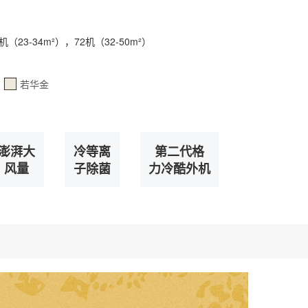
0机（23-34m²），72机（32-50m²）
若华金
澎湃大
冷等离
第二代格
风量
子除菌
力冷酷外机