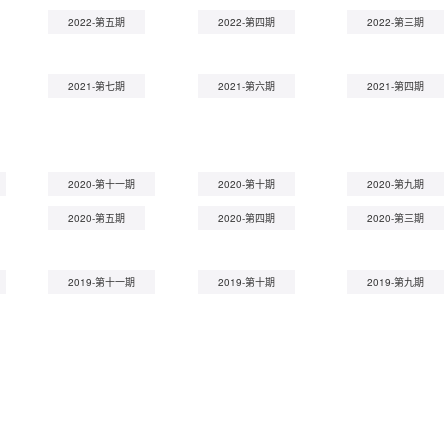
2022-第五期
2022-第四期
2022-第三期
2021-第七期
2021-第六期
2021-第四期
2020-第十一期
2020-第十期
2020-第九期
2020-第五期
2020-第四期
2020-第三期
2019-第十一期
2019-第十期
2019-第九期
2019-第五期
2019-第四期
2019-第三期
2018-第十一期
2018-第十期
2018-第九期
2018-第五期
2018-第四期
2018-第三期