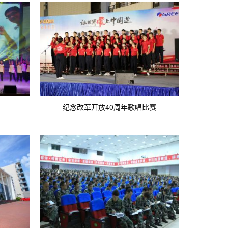
纪念改革开放40周年歌唱比赛