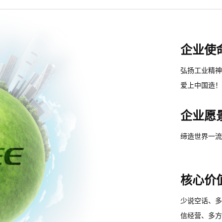
企业使
弘扬工业精神
爱上中国造！
企业愿
缔造世界一流
核心价
少说空话、多
信经营、多方