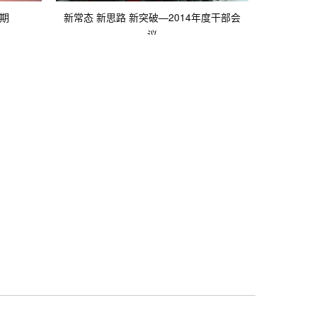
期
新常态 新思路 新突破—2014年度干部会
议