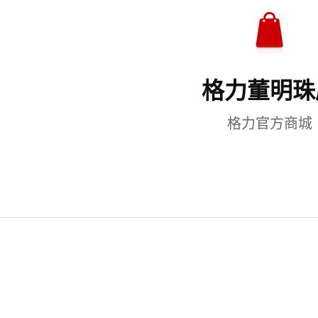
2017
2017-第十二期
2017-第六期
2016
格力董明珠
2016年-第十二期
2016-第四期
格力官方商城
2014
2014-第十二期
2014-第六期
2015
2015-第十二期
2015-第六期
2013
2013-第十二期