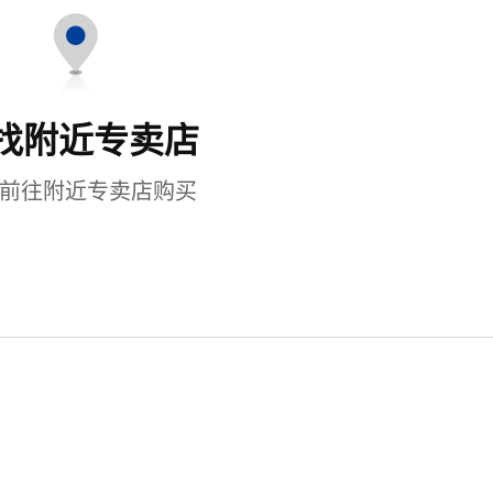
2017-第八期
2017-第七期
2017-第二期
2017-第一期
找附近专卖店
2016-第八期
2016-第六期
前往附近专卖店购买
2014-第八期
2014-第七期
2015-第八期
2015-第七期
2013-第八期
2013-第七期