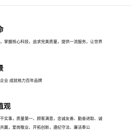
命
，掌握核心科技，追求完美质量，提供一流服务，让世界
景
企业 成就格力百年品牌
值观
干实事，质量第一、顾客满意，忠诚友善、勤奋进取、诚
共赢，爱岗敬业、开拓创新，遵纪守法、廉洁奉公