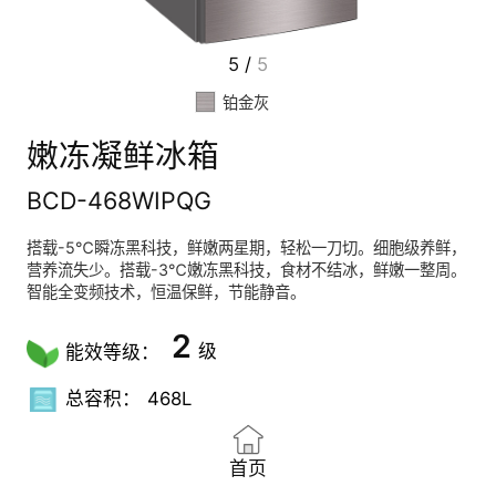
5
/
5
铂金灰
嫩冻凝鲜冰箱
BCD-468WIPQG
搭载-5℃瞬冻黑科技，鲜嫩两星期，轻松一刀切。细胞级养鲜，
营养流失少。搭载-3℃嫩冻黑科技，食材不结冰，鲜嫩一整周。
智能全变频技术，恒温保鲜，节能静音。
2
级
能效等级：
总容积：
468L
首页
瞬冻黑
离子长
风冷
智能全