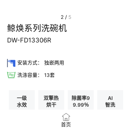
2
/
5
鲸焕系列洗碗机
DW-FD13306R
安装方式：
独嵌两用
洗涤容量：
13套
一级
双擎热
除菌率9
AI
水效
烘干
9.99％
智洗
首页