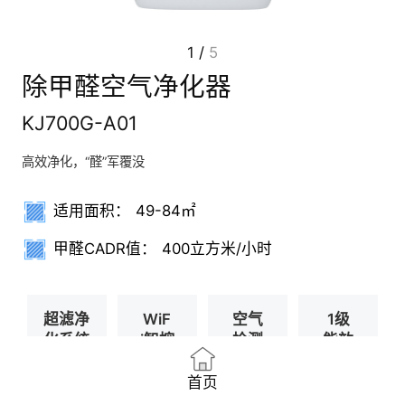
1
/
5
除甲醛空气净化器
KJ700G-A01
高效净化，“醛”军覆没
适用面积：
49-84㎡
甲醛CADR值：
400立方米/小时
超滤净
WiF
空气
1级
化系统
i智控
检测
能效
首页